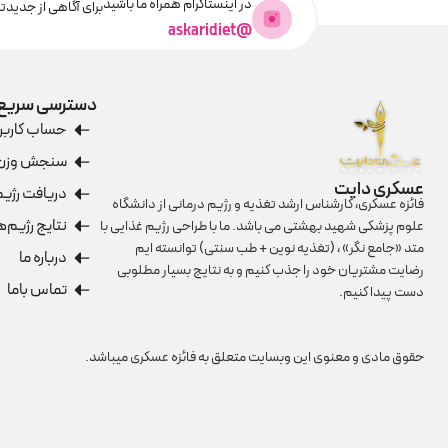
در اینستاگرام همراه ما باشید
برای آگاهی از جدیدت
@askaridiet
دسترسی سریع
حساب کاربر
سنجش وزن
عسکری دایت
دریافت رژیم
فائزه عسکری، کارشناس ارشد تغذیه و رژیم درمانی از دانشگاه
نتایج رژیم‌ه
علوم پزشکی شهید بهشتی می باشد. ما با طراحی رژیم غذایی با
متد «جامع نگر» ، (تغذیه نوین + طب سنتی) توانسته ایم
درباره ما
رضایت مشتریان خود را جذب کنیم و به نتایج بسیار مطلوبی
تماس با‌ما
دست پیدا کنیم.
حقوق مادی و معنوی این وبسایت متعلق به فائزه عسکری میباشد.