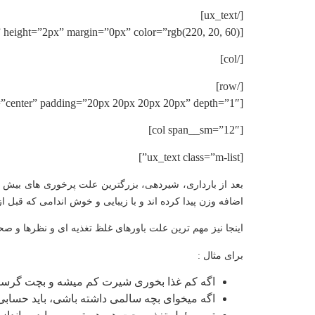
[/ux_text]
[divider align=”center” width=”145px” height=”2px” margin=”0px” color=”rgb(220, 20, 60)”]
[/col]
[/row]
[row col_bg=”rgb(255,255,255)” col_bg_radius=”10″ h_align=”center” padding=”20px 20px 20px 20px” depth=”1″]
[col span__sm=”12″]
[ux_text class=”m-list”]
بعد از بارداری، شیردهی، بزرگترین علت پرخوری های بیش از 
اضافه وزن پیدا کرده اند و با زیبایی و خوش اندامی که قبل از
اینجا نیز مهم ترین علت باورهای غلظ تغذیه ای و نظرها و
برای مثال :
اگه کم غذا بخوری شیرت کم میشه و بچت گرسنه
اگه میخوای بچه سالمی داشته باشی، باید حسابی