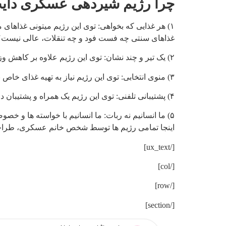
چرا رژیم شیردهی عسکری دای
۱) هر غذایی که بخواهی: توی این رژیم میتونی غذا
غذاهای سنتی چه فست فود و چه تنقلات، عالی نیست؟
۲) یک تیر و چند نشان: توی این رژیم علاوه بر کاهش وزن، طبع بدنت هم شناسایی و اصلاح میشه و بیماری های مرتبط با تغذیه مثل دیابت، کبد چرب و .. کنترل و درمان می شوند.
۳) منوی انتخابی: توی این رژیم نیاز به تهیه غذای خاص برای هر وعده یا روز هفته نداری و هر غذایی که بخواهی رو انتخاب می کنی.
۴) پشتیبانی تلفنی: توی این رژیم یک همراه و پشتیبان داری که همیشه در کنارته و حواسش به تو هست
۵) ما انسانیم نه ربات: ما انسانیم با خواسته ها و خصوصیات منحصر به فرد و مخصوص به خودمان. پس فقط یک انسان میتونه ما رو درک کنه ن یک ربات.
اینجا تمامی رژیم ها توسط شخص خانم عسکری، طراحی
[/ux_text]
[/col]
[/row]
[/section]