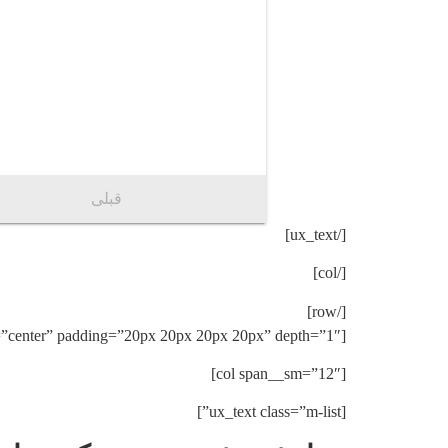
قبلی
[/ux_text]
[/col]
[/row]
[row col_bg=”rgb(255,255,255)” col_bg_radius=”10″ h_align=”center” padding=”20px 20px 20px 20px” depth=”1″]
[col span__sm=”12″]
[ux_text class=”m-list”]