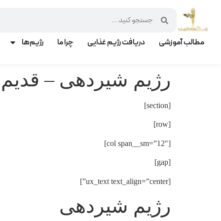
مطالب آموزشی
دریافت رژیم غذایی
چرا ما
رژیم‌ها
رژیم شیردهی – قدیم
[section]
[row]
[col span__sm=”12″]
[gap]
[ux_text text_align=”center”]
رژیم شیردهی