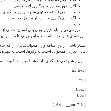
تو مسئول تغذیه بچت هم هستی پس باید به اندازه
الان بخور بعدا رژیم میگیری لاغر میشی
من راضی نیستم که توی شیردهی رژیم بگیری
اگه رژیم بگیری بچت دچار مشکل میشه
و …
به طورطبیعی و بنابر فیزیولوژی بدن انسان بخشی از چر
با پرخوری ها و تغذیه نامناسب، این چربی ها نتنها از بین
فشار ناشی از این اضافه وزن میتواند مادری را که حالا 
قابل جبرانی همچون : آسیب به زانوها، آسیب به مهره 
با رژیم شیردهی عسکری دایت شما میتوانید با توجه به 
[/ux_text]
[/col]
[/row]
[row]
[col span__sm=”12″]